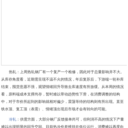
热轧：上周热轧钢厂有一个复产一个检修，因此对于总量影响并不大。
从库存角度看，近期需呈现不温不火的情况，年后复苏后，下游端一轮补库
结束，囤货意愿不强，观望情绪回升导致去库速度有所放缓。从本周的情况
看，原料端成本支撑尚存，暂时难以带动趋势性下滑，在消费调整的结构
中，对于市价所起到的影响就相对偏少，震荡等待的结构则有所出现。直至
铁水顶、复工顶（表需）、情绪顶出现后市场才会有转向的可能。
冷轧
：供需方面，大部分钢厂反馈接单尚可，但利润不高的情况下产量
难以出现明显的回升空间。目前热冷价差维持在低位运行，消费难以再度向