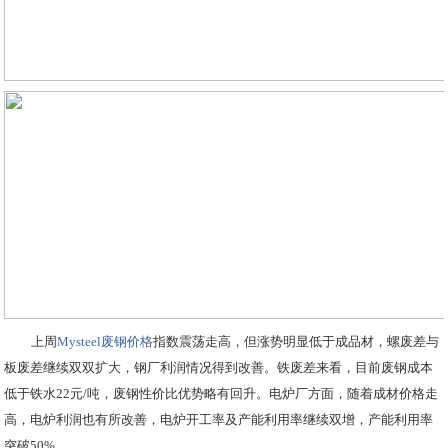
上周
Mysteel
废钢价格
指数震荡走高，但涨势明显低于成品材，螺废差与
板废差继续双双扩大，钢厂利润情况得到改善。铁废差来看，目前废钢成本
低于铁水22元/吨，废钢性价比优势略有回升。电炉厂方面，随着成材价格走
高，电炉利润也有所改善，电炉开工率及产能利用率继续双增，产能利用率
突破50%。