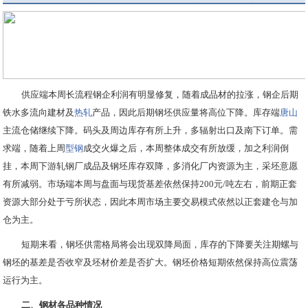
供应端本周长流程钢企利润有明显修复，随着成品材的拉涨，钢企后期
铁水多流向建材及
热轧
产品，因此后期钢坯供应量将高位下降。库存端
唐山
主流仓储继续下降。码头及周边库存有所上升，多辐射出口及南下订单。需
求端，随着上周
型钢
成交火爆之后，本周整体成交有所放缓，加之利润倒
挂，本周下游轧钢厂成品及钢坯库存双降，多消化厂内资源为主，采坯意愿
有所减弱。市场端本周与盘面与现货基差依然保持200元/吨左右，前期正套
资源大部分处于亏所状态，因此本周市场主要交易模式依然以正套建仓与加
仓为主。
短期来看，钢坯供需格局将会出现双降局面，库存的下降要关注期螺与
钢坯的基差是否收窄及坯材价差是否扩大。钢坯价格短期依然保持高位震荡
运行为主。
二、钢材各品种情况