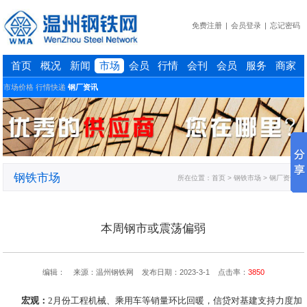
免费注册
|
会员登录
|
忘记密码
首页
概况
新闻
市场
会员
行情
会刊
会员
服务
商家
市场价格
行情快递
钢厂资讯
钢铁市场
所在位置：
首页
> 钢铁市场 > 钢厂资讯
本周钢市或震荡偏弱
编辑： 来源：温州钢铁网 发布日期：2023-3-1 点击率：
3850
宏观：
2月份工程机械、乘用车等销量环比回暖，信贷对基建支持力度加