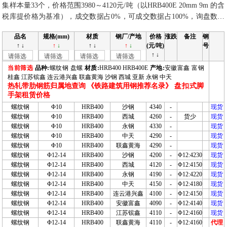
集样本量33个，价格范围3980～4120元/吨（以HRB400E 20mm 9m 的含
税库提价格为基准），成交数据占0%，可成交数据占100%，询盘数据
占比0%，报盘数据占比0%，今日数据无离群值，未使用主观判断。
品名
规格(mm)
材质
钢厂/产地
价格
涨跌
备注
钢
↑ ↓
↑
↓
↑ ↓
↑
↓
(元/吨)
号
↑ ↓
请筛选
请筛选
请筛选
请筛选
当前筛选
品种:
螺纹钢 盘螺
材质:
HRB400 HRB400E
产地:
安徽富鑫 富钢
桂鑫 江苏镔鑫 连云港兴鑫 联鑫黄海 沙钢 西城 亚新 永钢 中天
热轧带肋钢筋归属地查询
《铁路建筑用钢推荐名录》
盘扣式脚
手架租赁价格
螺纹钢
Φ10
HRB400
沙钢
4340
-
现货
螺纹钢
Φ10
HRB400
西城
4260
-
货少
现货
螺纹钢
Φ10
HRB400
永钢
4330
-
现货
螺纹钢
Φ10
HRB400
中天
4290
-
现货
螺纹钢
Φ10
HRB400
联鑫黄海
4290
-
现货
螺纹钢
Φ12-14
HRB400
沙钢
4200
-
Φ12:4230
现货
螺纹钢
Φ12-14
HRB400
西城
4120
-
Φ12:4150
现货
螺纹钢
Φ12-14
HRB400
永钢
4190
-
Φ12:4220
现货
螺纹钢
Φ12-14
HRB400
中天
4150
-
Φ12:4180
现货
螺纹钢
Φ12-14
HRB400
连云港兴鑫
4100
-
Φ12:4150
现货
螺纹钢
Φ12-14
HRB400
安徽富鑫
4090
-
Φ12:4140
现货
螺纹钢
Φ12-14
HRB400
江苏镔鑫
4110
-
Φ12:4160
现货
螺纹钢
Φ12-14
HRB400
联鑫黄海
4110
-
Φ12:4160
代理