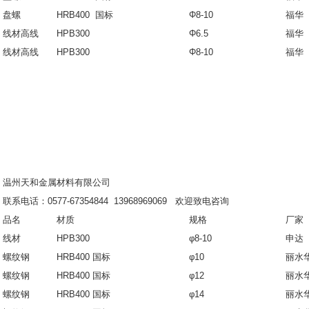
盘螺
HRB400 国标
Φ8-10
福华
线材高线
HPB300
Φ6.5
福华
线材高线
HPB300
Φ8-10
福华
温州天和金属材料有限公司
联系电话：0577-67354844 13968969069 欢迎致电咨询
品名
材质
规格
厂家
线材
HPB300
φ8-10
申达
螺纹钢
HRB400 国标
φ10
丽水
螺纹钢
HRB400 国标
φ12
丽水
螺纹钢
HRB400 国标
φ14
丽水