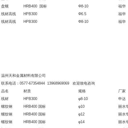
盘螺
HRB400 国标
Φ8-10
福华
线材高线
HPB300
Φ6.5
福华
线材高线
HPB300
Φ8-10
福华
温州天和金属材料有限公司
联系电话：0577-67354844 13968969069 欢迎致电咨询
品名
材质
规格
厂家
线材
HPB300
φ8-10
申达
螺纹钢
HRB400 国标
φ10
丽水
螺纹钢
HRB400 国标
φ12
丽水
螺纹钢
HRB400 国标
φ14
丽水