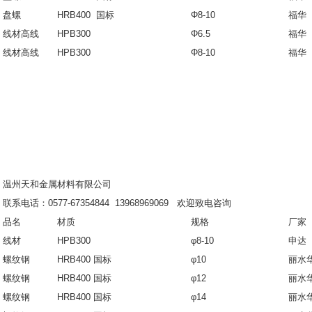
盘螺
HRB400 国标
Φ8-10
福华
线材高线
HPB300
Φ6.5
福华
线材高线
HPB300
Φ8-10
福华
温州天和金属材料有限公司
联系电话：0577-67354844 13968969069 欢迎致电咨询
品名
材质
规格
厂家
线材
HPB300
φ8-10
申达
螺纹钢
HRB400 国标
φ10
丽水
螺纹钢
HRB400 国标
φ12
丽水
螺纹钢
HRB400 国标
φ14
丽水