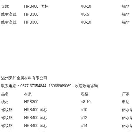
盘螺
HRB400 国标
Φ8-10
福华
线材高线
HPB300
Φ6.5
福华
线材高线
HPB300
Φ8-10
福华
温州天和金属材料有限公司
联系电话：0577-67354844 13968969069 欢迎致电咨询
品名
材质
规格
厂家
线材
HPB300
φ8-10
申达
螺纹钢
HRB400 国标
φ10
丽水
螺纹钢
HRB400 国标
φ12
丽水
螺纹钢
HRB400 国标
φ14
丽水